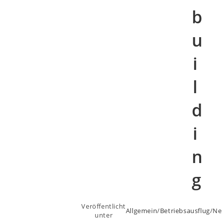
B
U
I
L
D
I
N
G
Veröffentlicht
Allgemein
/
Betriebsausflug
/
Ne
unter