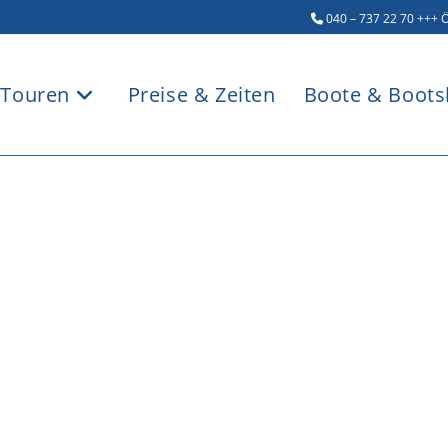
040 – 737 22 70
+++ Ö
Touren
Preise & Zeiten
Boote & Boots