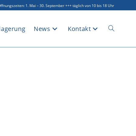
ffnungszeiten: 1. Mai – 30. September +++ täglich von 10 bis 18 Uhr
lagerung
News
Kontakt
Website-
Suche
umschalten