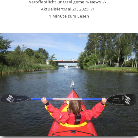
Veröffentlicht unter
Allgemein
/
News
Aktualisiert
Mai 21, 2025
1 Minute zum Lesen