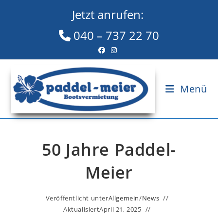
Zum
Jetzt anrufen:
Inhalt
springen
040 – 737 22 70
Menü
50 Jahre Paddel-
Meier
Veröffentlicht unter
Allgemein
/
News
Aktualisiert
April 21, 2025